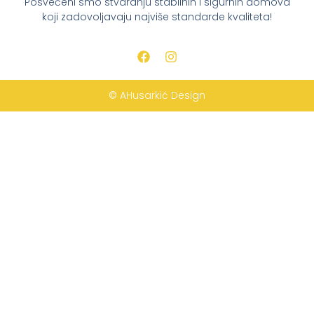
Posvećeni smo stvaranju stabilnih i sigurnih domova
koji zadovoljavaju najviše standarde kvaliteta!
© AHusarkić Design