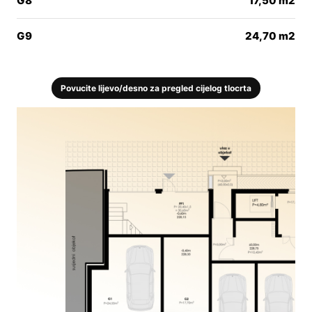
G8
17,50 m2
G9
24,70 m2
Povucite lijevo/desno za pregled cijelog tlocrta