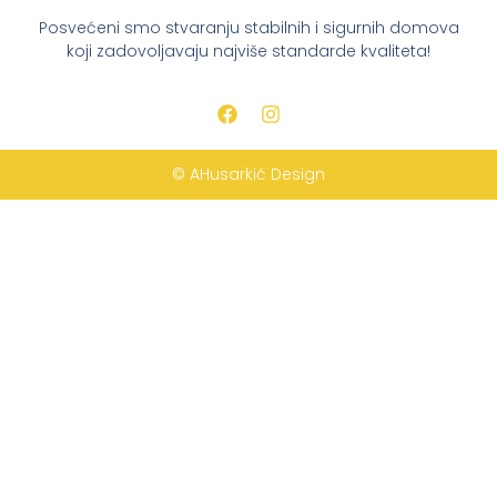
Posvećeni smo stvaranju stabilnih i sigurnih domova
koji zadovoljavaju najviše standarde kvaliteta!
© AHusarkić Design