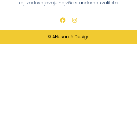
koji zadovoljavaju najviše standarde kvaliteta!
© AHusarkić Design